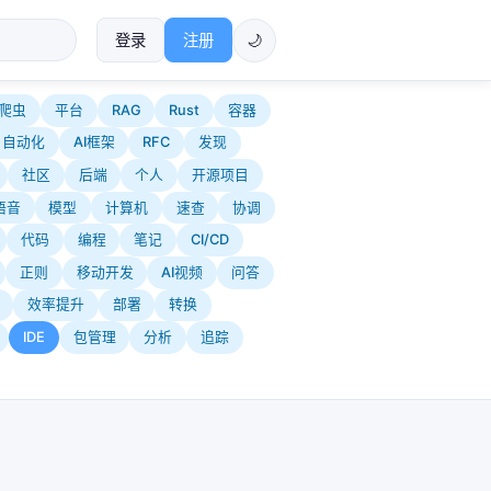
登录
注册
🌙
爬虫
平台
RAG
Rust
容器
自动化
AI框架
RFC
发现
社区
后端
个人
开源项目
语音
模型
计算机
速查
协调
代码
编程
笔记
CI/CD
正则
移动开发
AI视频
问答
效率提升
部署
转换
IDE
包管理
分析
追踪