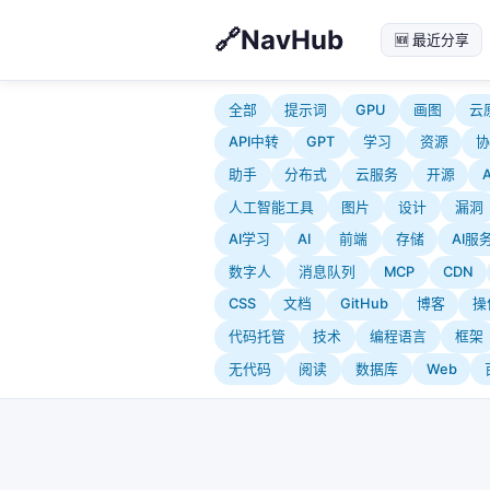
NavHub
🆕 最近分享
全部
提示词
GPU
画图
云
API中转
GPT
学习
资源
助手
分布式
云服务
开源
人工智能工具
图片
设计
漏洞
AI学习
AI
前端
存储
AI服
数字人
消息队列
MCP
CDN
CSS
文档
GitHub
博客
操
代码托管
技术
编程语言
框架
无代码
阅读
数据库
Web