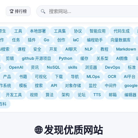
🔍
🏆 排行榜
原生
工具
本地部署
工具集
协议
智能应用
代码生成
协作
任务
插件
Go
创作
IaC
编程助手
向量数据库
AI搜索
课程
安全
开发
AI聊天
NLP
教程
Markdown
剪辑
github 开源项目
Python
缓存
关系型
AI图像
务
OpenAI
资讯
NoSQL
skills
浏览器
DevOps
标准
产品
书籍
可视化
下载
导航
MLOps
OCR
AI平台
作系统
模板
搜索
API
对象存储
监控
中间件
google
开发工具
视频
算法
架构
论坛
TTS
邮箱
编辑器
百科
🌐 发现优质网站