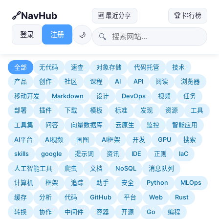
NavHub
🆕 最近分享
🏆 排行榜
登录
注册
🌙
🔍
全部
无代码
速查
对象存储
代码托管
技术
产品
创作
社区
课程
AI
API
阅读
浏览器
移动开发
Markdown
设计
DevOps
视频
任务
部署
插件
下载
模板
标准
发现
资源
工具
工具集
问答
向量数据库
云原生
监控
智能应用
AI平台
AI视频
画图
AI框架
开发
GPU
搜索
skills
google
提示词
资讯
IDE
正则
IaC
人工智能工具
爬虫
文档
NoSQL
消息队列
计算机
框架
追踪
助手
安全
Python
MLOps
缓存
分析
代码
GitHub
平台
Web
Rust
转换
协作
中间件
容器
开源
Go
编程