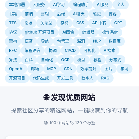
本地部署
云服务
AI学习
编程助手
AI服务
个人
书籍
前端
剪辑
后端
AI聊天
笔记
博客
TTS
论坛
关系型
存储
CSS
API中转
GPT
协议
github 开源项目
AI图像
编辑器
操作系统
架构
语音
导航
包管理
漏洞
NLP
数据库
RFC
编程语言
协调
CI/CD
可视化
AI搜索
算法
百科
自动化
OCR
模型
教程
分布式
OpenAI
邮箱
MCP
CDN
效率提升
图片
学习
开源项目
代码生成
开发工具
数字人
RAG
🌐 发现优质网站
探索社区分享的精选网站，一键收藏到你的导航
📚 100 个网站
🏷️ 130 个标签