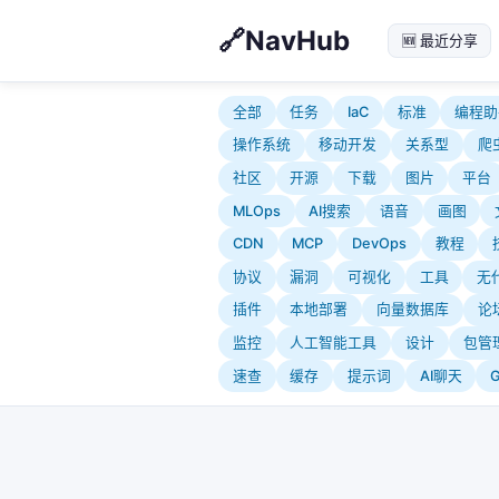
NavHub
🆕 最近分享
全部
任务
IaC
标准
编程助
操作系统
移动开发
关系型
爬
社区
开源
下载
图片
平台
MLOps
AI搜索
语音
画图
CDN
MCP
DevOps
教程
协议
漏洞
可视化
工具
无
插件
本地部署
向量数据库
论
监控
人工智能工具
设计
包管
速查
缓存
提示词
AI聊天