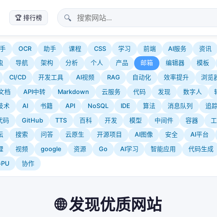
🔍
🏆 排行榜
手
OCR
助手
课程
CSS
学习
前端
AI服务
资讯
虫
导航
架构
分析
个人
产品
邮箱
编辑器
模板
CI/CD
开发工具
AI视频
RAG
自动化
效率提升
浏览
文档
API中转
Markdown
云服务
代码
发现
数字人
技术
AI
书籍
API
NoSQL
IDE
算法
消息队列
追
代码
GitHub
TTS
百科
开发
模型
中间件
容器
工
坛
搜索
问答
云原生
开源项目
AI图像
安全
AI平台
理
视频
google
资源
Go
AI学习
智能应用
代码生成
GPU
协作
🌐 发现优质网站