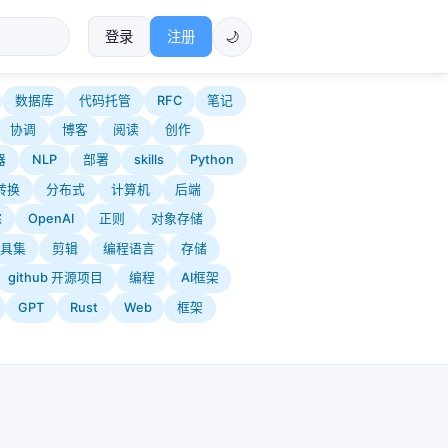
登录
注册
🌙
数据库
代码托管
RFC
笔记
协调
博客
阅读
创作
器
NLP
部署
skills
Python
转换
分布式
计算机
后端
踪
OpenAI
正则
对象存储
具集
剪辑
编程语言
存储
github 开源项目
编程
AI框架
GPT
Rust
Web
框架