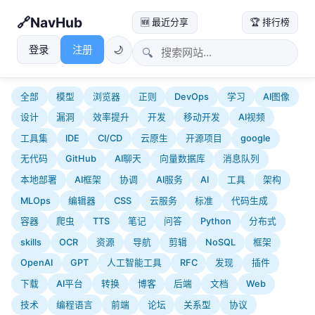
NavHub
🆕 最近分享
🏆 排行榜
登录
注册
🌙
🔍
全部
模型
浏览器
正则
DevOps
学习
AI图像
设计
漏洞
效率提升
开发
移动开发
AI视频
工具集
IDE
CI/CD
云原生
开源项目
google
无代码
GitHub
AI聊天
向量数据库
消息队列
本地部署
AI框架
协调
AI服务
AI
工具
架构
MLOps
编辑器
CSS
云服务
标准
代码生成
容器
爬虫
TTS
笔记
问答
Python
分布式
skills
OCR
资源
导航
剪辑
NoSQL
框架
OpenAI
GPT
人工智能工具
RFC
发现
插件
下载
AI平台
转换
博客
后端
文档
Web
技术
编程语言
前端
论坛
关系型
协议