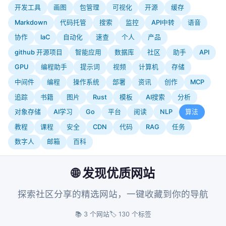
开发工具
画图
包管理
可视化
开源
缓存
Markdown
代码托管
搜索
监控
API中转
语音
协作
IaC
自动化
速查
个人
产品
github 开源项目
智能应用
数据库
社区
助手
API
GPU
编程助手
提示词
视频
计算机
存储
中间件
编程
操作系统
部署
资讯
创作
MCP
追踪
书籍
图片
Rust
模板
AI搜索
分析
对象存储
AI学习
Go
平台
阅读
NLP
算法
教程
课程
安全
CDN
代码
RAG
任务
数字人
邮箱
百科
🌐 发现优质网站
探索社区分享的精选网站，一键收藏到你的导航
📚 3 个网站
🏷️ 130 个标签