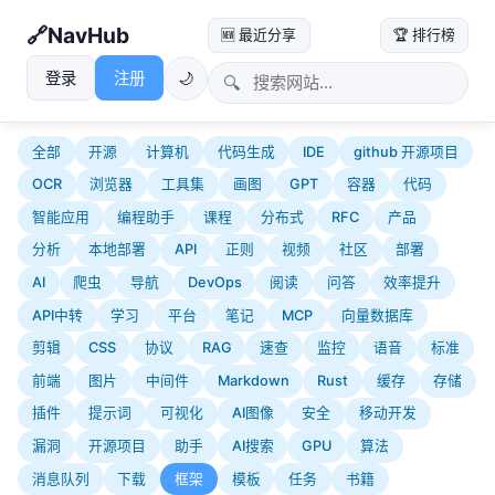
NavHub
🆕 最近分享
🏆 排行榜
登录
注册
🌙
🔍
全部
开源
计算机
代码生成
IDE
github 开源项目
OCR
浏览器
工具集
画图
GPT
容器
代码
智能应用
编程助手
课程
分布式
RFC
产品
分析
本地部署
API
正则
视频
社区
部署
AI
爬虫
导航
DevOps
阅读
问答
效率提升
API中转
学习
平台
笔记
MCP
向量数据库
剪辑
CSS
协议
RAG
速查
监控
语音
标准
前端
图片
中间件
Markdown
Rust
缓存
存储
插件
提示词
可视化
AI图像
安全
移动开发
漏洞
开源项目
助手
AI搜索
GPU
算法
消息队列
下载
框架
模板
任务
书籍