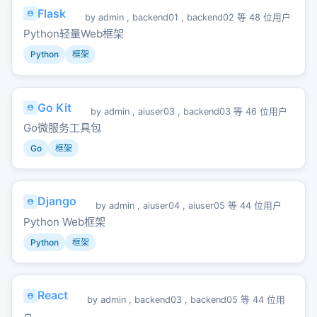
Flask
by
admin
,
backend01
,
backend02
等 48 位用户
Python轻量Web框架
Python
框架
Go Kit
by
admin
,
aiuser03
,
backend03
等 46 位用户
Go微服务工具包
Go
框架
Django
by
admin
,
aiuser04
,
aiuser05
等 44 位用户
Python Web框架
Python
框架
React
by
admin
,
backend03
,
backend05
等 44 位用