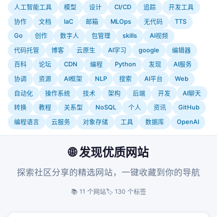
人工智能工具
模型
设计
CI/CD
追踪
开发工具
协作
文档
IaC
邮箱
MLOps
无代码
TTS
Go
创作
数字人
包管理
skills
AI视频
代码托管
博客
云原生
AI学习
google
编辑器
百科
论坛
CDN
编程
Python
发现
AI服务
协调
资源
AI框架
NLP
搜索
AI平台
Web
自动化
操作系统
技术
架构
后端
开发
AI聊天
转换
教程
关系型
NoSQL
个人
资讯
GitHub
编程语言
云服务
对象存储
工具
数据库
OpenAI
🌐 发现优质网站
探索社区分享的精选网站，一键收藏到你的导航
📚 11 个网站
🏷️ 130 个标签