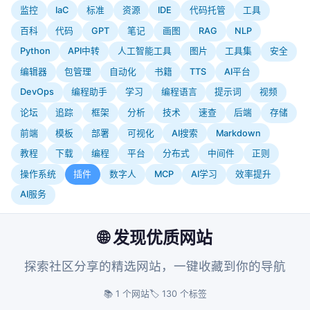
监控
IaC
标准
资源
IDE
代码托管
工具
百科
代码
GPT
笔记
画图
RAG
NLP
Python
API中转
人工智能工具
图片
工具集
安全
编辑器
包管理
自动化
书籍
TTS
AI平台
DevOps
编程助手
学习
编程语言
提示词
视频
论坛
追踪
框架
分析
技术
速查
后端
存储
前端
模板
部署
可视化
AI搜索
Markdown
教程
下载
编程
平台
分布式
中间件
正则
操作系统
插件
数字人
MCP
AI学习
效率提升
AI服务
🌐 发现优质网站
探索社区分享的精选网站，一键收藏到你的导航
📚 1 个网站
🏷️ 130 个标签