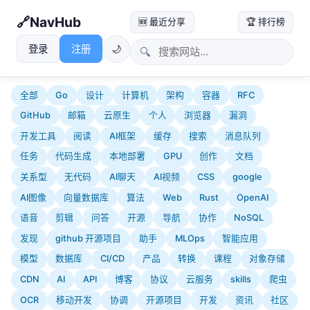
NavHub
🆕 最近分享
🏆 排行榜
登录
注册
🌙
🔍
全部
Go
设计
计算机
架构
容器
RFC
GitHub
邮箱
云原生
个人
浏览器
漏洞
开发工具
阅读
AI框架
缓存
搜索
消息队列
任务
代码生成
本地部署
GPU
创作
文档
关系型
无代码
AI聊天
AI视频
CSS
google
AI图像
向量数据库
算法
Web
Rust
OpenAI
语音
剪辑
问答
开源
导航
协作
NoSQL
发现
github 开源项目
助手
MLOps
智能应用
模型
数据库
CI/CD
产品
转换
课程
对象存储
CDN
AI
API
博客
协议
云服务
skills
爬虫
OCR
移动开发
协调
开源项目
开发
资讯
社区