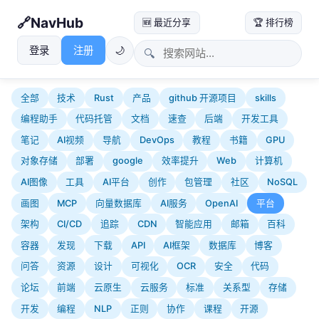
NavHub
🆕 最近分享
🏆 排行榜
登录
注册
🌙
🔍
全部
技术
Rust
产品
github 开源项目
skills
编程助手
代码托管
文档
速查
后端
开发工具
笔记
AI视频
导航
DevOps
教程
书籍
GPU
对象存储
部署
google
效率提升
Web
计算机
AI图像
工具
AI平台
创作
包管理
社区
NoSQL
画图
MCP
向量数据库
AI服务
OpenAI
平台
架构
CI/CD
追踪
CDN
智能应用
邮箱
百科
容器
发现
下载
API
AI框架
数据库
博客
问答
资源
设计
可视化
OCR
安全
代码
论坛
前端
云原生
云服务
标准
关系型
存储
开发
编程
NLP
正则
协作
课程
开源