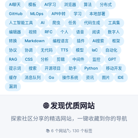
AI聊天
模板
AI学习
浏览器
算法
分布式
GitHub
MLOps
API中转
学习
本地部署
人工智能工具
AI
爬虫
任务
代码生成
工具集
编辑器
视频
RFC
个人
语音
阅读
数字人
转换
Markdown
编程语言
插件
AI搜索
框架
协议
协调
无代码
TTS
模型
IaC
自动化
RAG
CSS
分析
剪辑
中间件
监控
GPT
提示词
搜索
开源项目
助手
Python
移动开发
缓存
消息队列
Go
操作系统
资讯
图片
IDE
漏洞
🌐 发现优质网站
探索社区分享的精选网站，一键收藏到你的导航
📚 6 个网站
🏷️ 130 个标签