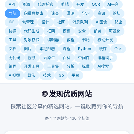
API
资源
代码托管
剪辑
开发
OCR
AI平台
导航
向量数据库
速查
漏洞
学习
资讯
论坛
IDE
包管理
设计
社区
消息队列
AI图像
爬虫
协调
代码生成
框架
模板
安全
部署
可视化
工具
对象存储
编辑器
教程
书籍
移动开发
文档
图片
本地部署
课程
Python
缓存
个人
无代码
视频
云原生
百科
中间件
编程助手
编程
开发工具
工具集
分析
标准
AI搜索
AI视频
算法
技术
Go
平台
🌐 发现优质网站
探索社区分享的精选网站，一键收藏到你的导航
📚 1 个网站
🏷️ 130 个标签