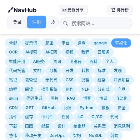
NavHub
🆕 最近分享
🏆 排行榜
登录
注册
🌙
🔍
全部
提示词
爬虫
平台
速查
google
可视化
OCR
AI搜索
AI框架
视频
教程
云服务
智能应用
AI服务
资讯
浏览器
百科
个人
代码托管
文档
分析
开发
转换
标准
发现
笔记
包管理
无代码
CSS
剪辑
框架
开源项目
编程
阅读
操作系统
创作
NLP
分布式
产品
skills
代码生成
图片
RAG
博客
协调
自动化
CDN
GPT
GitHub
问答
Python
模板
安全
插件
缓存
中间件
任务
IaC
CI/CD
代码
下载
画图
邮箱
设计
编辑器
关系型
消息队列
协作
移动开发
DevOps
架构
NoSQL
前端