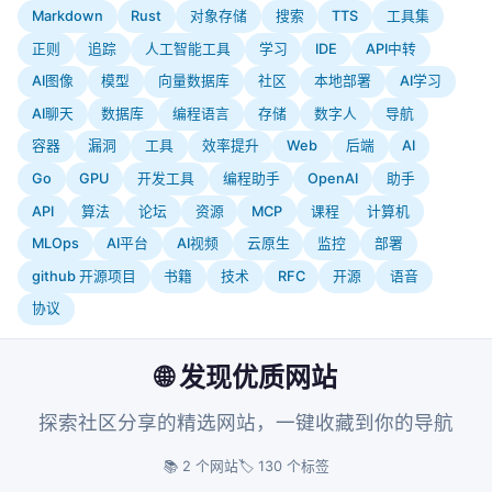
Markdown
Rust
对象存储
搜索
TTS
工具集
正则
追踪
人工智能工具
学习
IDE
API中转
AI图像
模型
向量数据库
社区
本地部署
AI学习
AI聊天
数据库
编程语言
存储
数字人
导航
容器
漏洞
工具
效率提升
Web
后端
AI
Go
GPU
开发工具
编程助手
OpenAI
助手
API
算法
论坛
资源
MCP
课程
计算机
MLOps
AI平台
AI视频
云原生
监控
部署
github 开源项目
书籍
技术
RFC
开源
语音
协议
🌐 发现优质网站
探索社区分享的精选网站，一键收藏到你的导航
📚 2 个网站
🏷️ 130 个标签