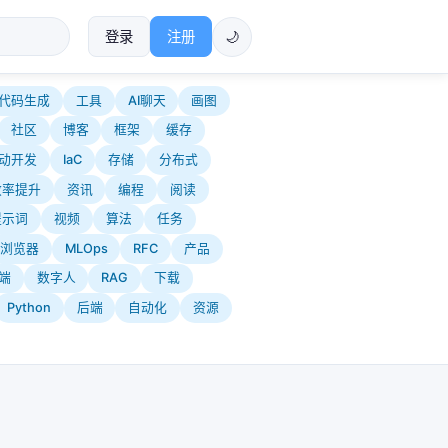
登录
注册
🌙
代码生成
工具
AI聊天
画图
社区
博客
框架
缓存
动开发
IaC
存储
分布式
效率提升
资讯
编程
阅读
提示词
视频
算法
任务
浏览器
MLOps
RFC
产品
端
数字人
RAG
下载
Python
后端
自动化
资源