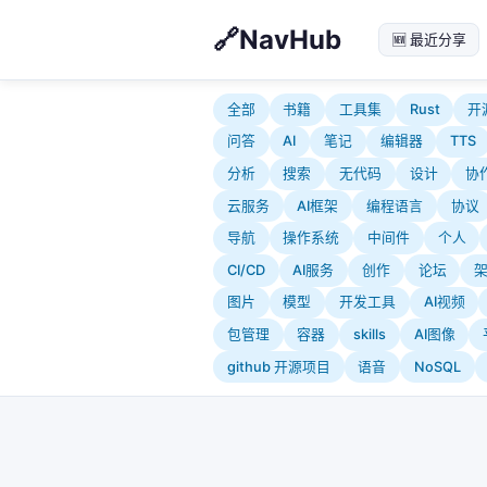
NavHub
🆕 最近分享
全部
书籍
工具集
Rust
开
问答
AI
笔记
编辑器
TTS
分析
搜索
无代码
设计
协
云服务
AI框架
编程语言
协议
导航
操作系统
中间件
个人
CI/CD
AI服务
创作
论坛
图片
模型
开发工具
AI视频
包管理
容器
skills
AI图像
github 开源项目
语音
NoSQL