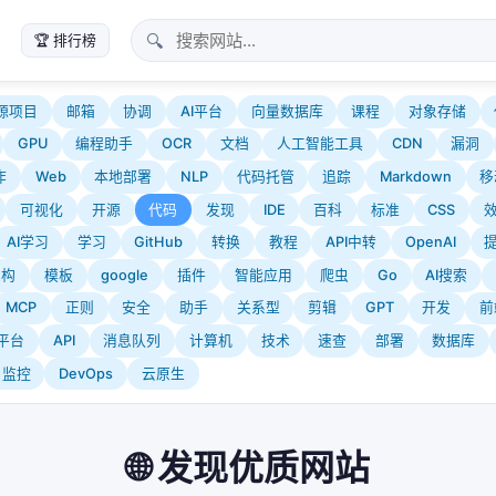
🔍
🏆 排行榜
源项目
邮箱
协调
AI平台
向量数据库
课程
对象存储
GPU
编程助手
OCR
文档
人工智能工具
CDN
漏洞
作
Web
本地部署
NLP
代码托管
追踪
Markdown
移
可视化
开源
代码
发现
IDE
百科
标准
CSS
AI学习
学习
GitHub
转换
教程
API中转
OpenAI
架构
模板
google
插件
智能应用
爬虫
Go
AI搜索
MCP
正则
安全
助手
关系型
剪辑
GPT
开发
前
平台
API
消息队列
计算机
技术
速查
部署
数据库
监控
DevOps
云原生
🌐 发现优质网站