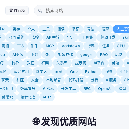
🔍
🏆 排行榜
速查
缓存
个人
工具
阅读
笔记
算法
发现
人工智
箱
操作系统
监控
API中转
学习
工具集
移动开发
skil
资讯
TTS
助手
MCP
Markdown
博客
任务
GPU
Hub
AI图像
下载
Go
对象存储
google
RAG
后端
助手
协作
教程
框架
关系型
提示词
AI平台
部署
协议
智能应用
数字人
画图
Web
Python
视频
中间
AI聊天
社区
安全
本地部署
代码托管
分析
AI服务
GP
b 开源项目
效率提升
AI搜索
开发工具
RFC
OpenAI
模型
编辑器
编程语言
Rust
🌐 发现优质网站