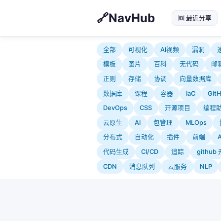
NavHub
🆕 最近分享
全部
可视化
AI视频
漏洞
模板
图片
百科
无代码
邮
正则
存储
协调
向量数据库
数据库
课程
容器
IaC
Git
DevOps
CSS
开源项目
编程
云原生
AI
包管理
MLOps
分布式
自动化
插件
前端
代码生成
CI/CD
追踪
githu
CDN
消息队列
云服务
NLP