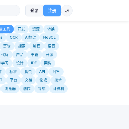
登录
注册
🌙
能工具
开发
资源
转换
ls
OCR
AI框架
NoSQL
剪辑
搜索
编程
语音
代码
产品
书籍
开源
AI学习
设计
IDE
架构
件
标准
爬虫
API
问答
T
平台
文档
论坛
技术
浏览器
创作
导航
计算机