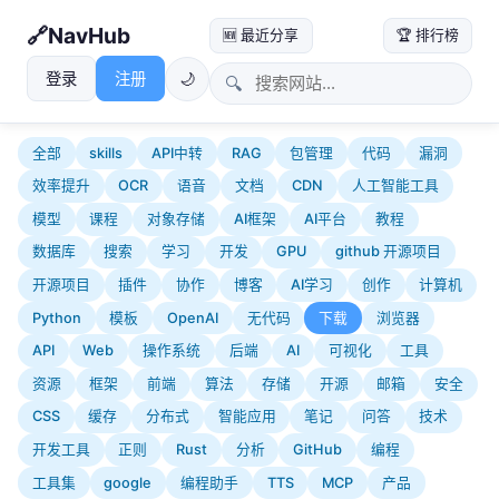
NavHub
🆕 最近分享
🏆 排行榜
登录
注册
🌙
🔍
全部
skills
API中转
RAG
包管理
代码
漏洞
效率提升
OCR
语音
文档
CDN
人工智能工具
模型
课程
对象存储
AI框架
AI平台
教程
数据库
搜索
学习
开发
GPU
github 开源项目
开源项目
插件
协作
博客
AI学习
创作
计算机
Python
模板
OpenAI
无代码
下载
浏览器
API
Web
操作系统
后端
AI
可视化
工具
资源
框架
前端
算法
存储
开源
邮箱
安全
CSS
缓存
分布式
智能应用
笔记
问答
技术
开发工具
正则
Rust
分析
GitHub
编程
工具集
google
编程助手
TTS
MCP
产品