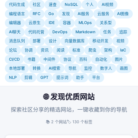
代码生成
社区
速查
NoSQL
个人
AI视频
编程语言
RFC
Go
发现
AI服务
云服务
AI图像
编辑器
云原生
IDE
容器
MLOps
关系型
AI聊天
代码托管
DevOps
Markdown
任务
追踪
消息队列
部署
设计
向量数据库
移动开发
视频
论坛
协调
资讯
阅读
标准
爬虫
架构
IaC
CI/CD
书籍
中间件
协议
百科
自动化
图片
本地部署
转换
AI搜索
导航
监控
数字人
画图
NLP
剪辑
GPT
提示词
助手
平台
🌐 发现优质网站
探索社区分享的精选网站，一键收藏到你的导航
📚 2 个网站
🏷️ 130 个标签